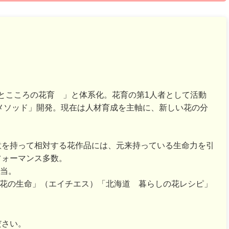
のちとこころの花育®」と体系化。花育の第1人者として活動
ーメソッド」開発。現在は人材育成を主軸に、新しい花の分
意を持って相対する花作品には、元来持っている生命力を引
フォーマンス多数。
担当。
切り花の生命」（エイチエス）「北海道 暮らしの花レシピ」
ださい。