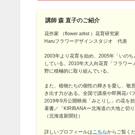
講師 森 直子のご紹介
花作家 （flower artist ）花育研究家
Haruフラワーデザインスタジオ 代表
2003年より花育を始め、2005年「い
している。2010年大人向花育「フラワ
野に積極的に取り組んでいる。
また、植物たちの個性の輝きを愛し、敬
き出す力がある。全国で講座や即興花パ
2019年9月公開映画「みとりし」の花を
著書／「KIRIBANAー北海道の大地と
（北海道新聞社）
詳しいプロフィールは
こちら
からご覧く